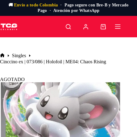
🚚
Envío a todo Colombia
· Pago seguro con Bre-B y Mercado
Pago · Atención por WhatsApp
Saltar
al
Carro
contenido
de
compra
Singles
Inicio
Cinccino ex | 073/086 | Holofoil | ME04: Chaos Rising
AGOTADO