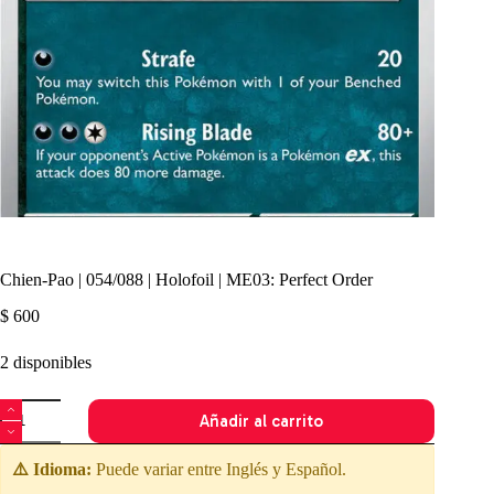
Chien-Pao | 054/088 | Holofoil | ME03: Perfect Order
$
600
2 disponibles
Chien-
Añadir al carrito
Pao
|
054/088
⚠️ Idioma:
Puede variar entre Inglés y Español.
|