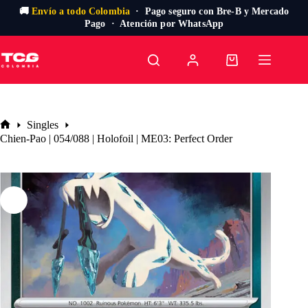
🚚
Envío a todo Colombia
· Pago seguro con Bre-B y Mercado
Pago · Atención por WhatsApp
Saltar
al
Carro
contenido
de
compra
Singles
Inicio
Chien-Pao | 054/088 | Holofoil | ME03: Perfect Order