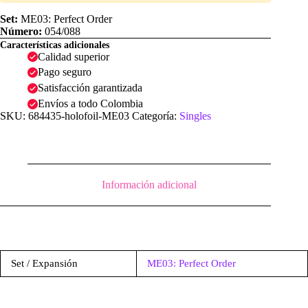
Holofoil
|
Set:
ME03: Perfect Order
ME03:
Número:
054/088
Perfect
Características adicionales
Order
Calidad superior
cantidad
Pago seguro
Satisfacción garantizada
Envíos a todo Colombia
SKU:
684435-holofoil-ME03
Categoría:
Singles
Información adicional
Set / Expansión
ME03: Perfect Order