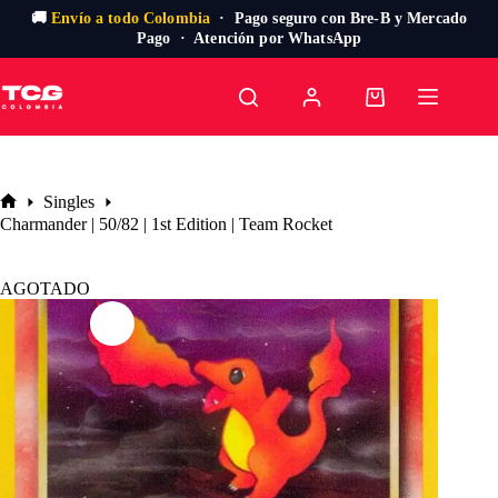
🚚
Envío a todo Colombia
· Pago seguro con Bre-B y Mercado
Pago · Atención por WhatsApp
Saltar
al
Carro
contenido
de
compra
Singles
Inicio
Charmander | 50/82 | 1st Edition | Team Rocket
AGOTADO