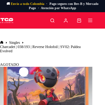
🚚
Envío a todo Colombia
· Pago seguro con Bre-B y Mercado
Pago · Atención por WhatsApp
Saltar
al
Carro
contenido
de
compra
Singles
Inicio
Charcadet | 038/193 | Reverse Holofoil | SV02: Paldea
Evolved
AGOTADO