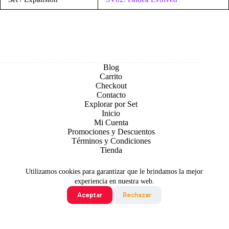
Blog
Carrito
Checkout
Contacto
Explorar por Set
Inicio
Mi Cuenta
Promociones y Descuentos
Términos y Condiciones
Tienda
Utilizamos cookies para garantizar que le brindamos la mejor
experiencia en nuestra web.
Aceptar
Rechazar
Todo contenido original es sujeto de Copyright © 2026 TCG
Colombia
©2024 Pokémon. ©1995 - 2024 Nintendo/Creatures