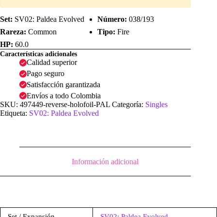
Set:
SV02: Paldea Evolved
Número:
038/193
Rareza:
Common
Tipo:
Fire
HP:
60.0
Características adicionales
Calidad superior
Pago seguro
Satisfacción garantizada
Envíos a todo Colombia
SKU:
497449-reverse-holofoil-PAL
Categoría:
Singles
Etiqueta:
SV02: Paldea Evolved
Información adicional
Set / Expansión
SV02: Paldea Evolved