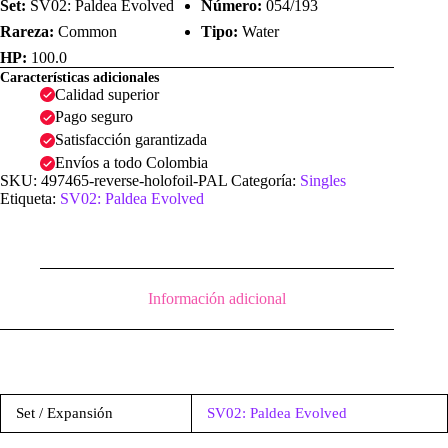
Set:
SV02: Paldea Evolved
Número:
054/193
Rareza:
Common
Tipo:
Water
HP:
100.0
Características adicionales
Calidad superior
Pago seguro
Satisfacción garantizada
Envíos a todo Colombia
SKU:
497465-reverse-holofoil-PAL
Categoría:
Singles
Etiqueta:
SV02: Paldea Evolved
Información adicional
Set / Expansión
SV02: Paldea Evolved