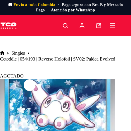
🚚
Envío a todo Colombia
· Pago seguro con Bre-B y Mercado
Pago · Atención por WhatsApp
Saltar
al
Carro
contenido
de
compra
Singles
Inicio
Cetoddle | 054/193 | Reverse Holofoil | SV02: Paldea Evolved
AGOTADO