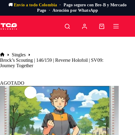
🚚
Envío a todo Colombia
· Pago seguro con Bre-B y Mercado
Pago · Atención por WhatsApp
Saltar
al
Carro
contenido
de
compra
Singles
Inicio
Brock’s Scouting | 146/159 | Reverse Holofoil | SV09:
Journey Together
AGOTADO