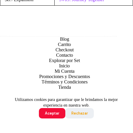
Blog
Carrito
Checkout
Contacto
Explorar por Set
Inicio
Mi Cuenta
Promociones y Descuentos
Términos y Condiciones
Tienda
Utilizamos cookies para garantizar que le brindamos la mejor
experiencia en nuestra web.
Aceptar
Rechazar
Todo contenido original es sujeto de Copyright © 2026 TCG
Colombia
©2024 Pokémon. ©1995 - 2024 Nintendo/Creatures