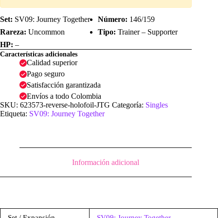
Set:
SV09: Journey Together
Número:
146/159
Rareza:
Uncommon
Tipo:
Trainer – Supporter
HP:
–
Características adicionales
Calidad superior
Pago seguro
Satisfacción garantizada
Envíos a todo Colombia
SKU:
623573-reverse-holofoil-JTG
Categoría:
Singles
Etiqueta:
SV09: Journey Together
Información adicional
Set / Expansión
SV09: Journey Together