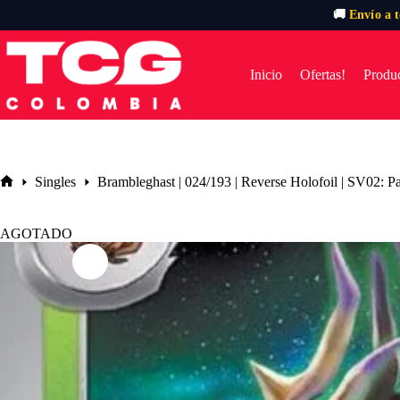
🚚
Envío a 
Saltar
al
contenido
Inicio
Ofertas!
Produc
Singles
Brambleghast | 024/193 | Reverse Holofoil | SV02: P
Inicio
AGOTADO