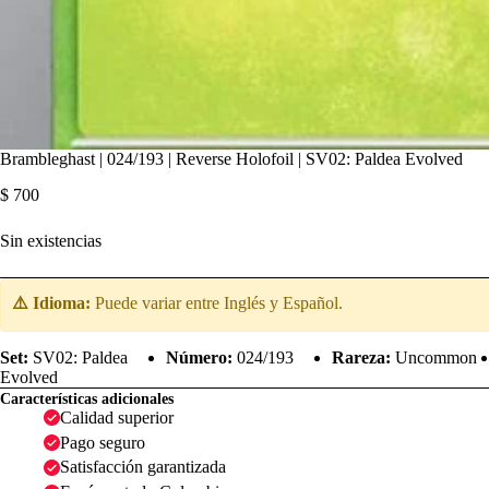
Brambleghast | 024/193 | Reverse Holofoil | SV02: Paldea Evolved
$
700
Sin existencias
⚠️ Idioma:
Puede variar entre Inglés y Español.
Set:
SV02: Paldea
Número:
024/193
Rareza:
Uncommon
Evolved
Características adicionales
Calidad superior
Pago seguro
Satisfacción garantizada