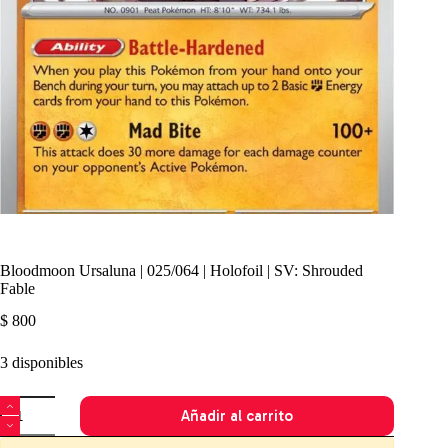
Bloodmoon Ursaluna | 025/064 | Holofoil | SV: Shrouded
Fable
$
800
3 disponibles
Bloodmoon
Añadir al carrito
Ursaluna
|