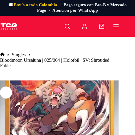
🚚
Envío a todo Colombia
· Pago seguro con Bre-B y Mercado
Pago · Atención por WhatsApp
Saltar
al
Carro
contenido
de
compra
Singles
Inicio
Bloodmoon Ursaluna | 025/064 | Holofoil | SV: Shrouded
Fable