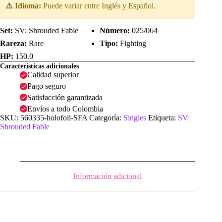
025/064
⚠️ Idioma:
Puede variar entre Inglés y Español.
|
Holofoil
|
Set:
SV: Shrouded Fable
Número:
025/064
SV:
Rareza:
Rare
Tipo:
Fighting
Shrouded
Fable
HP:
150.0
cantidad
Características adicionales
Calidad superior
Pago seguro
Satisfacción garantizada
Envíos a todo Colombia
SKU:
560335-holofoil-SFA
Categoría:
Singles
Etiqueta:
SV:
Shrouded Fable
Información adicional