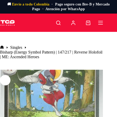
🚚
Envío a todo Colombia
· Pago seguro con Bre-B y Mercado
Pago · Atención por WhatsApp
Saltar
al
Carro
contenido
de
compra
Singles
Inicio
Bisharp (Energy Symbol Pattern) | 147/217 | Reverse Holofoil
| ME: Ascended Heroes