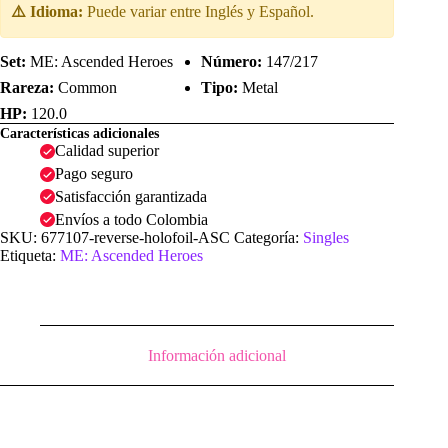
⚠️ Idioma:
Puede variar entre Inglés y Español.
Set:
ME: Ascended Heroes
Número:
147/217
Rareza:
Common
Tipo:
Metal
HP:
120.0
Características adicionales
Calidad superior
Pago seguro
Satisfacción garantizada
Envíos a todo Colombia
SKU:
677107-reverse-holofoil-ASC
Categoría:
Singles
Etiqueta:
ME: Ascended Heroes
Información adicional