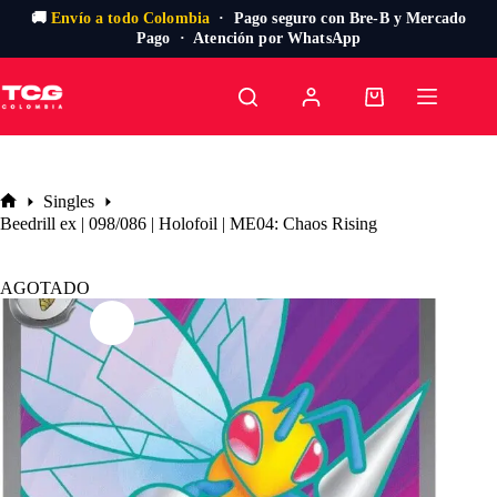
🚚
Envío a todo Colombia
· Pago seguro con Bre-B y Mercado
Pago · Atención por WhatsApp
Saltar
al
Carro
contenido
de
compra
Singles
Inicio
Beedrill ex | 098/086 | Holofoil | ME04: Chaos Rising
AGOTADO