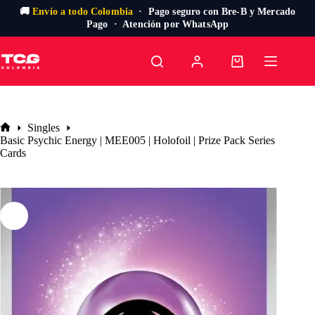
🚚
Envío a todo Colombia
· Pago seguro con Bre-B y Mercado
Pago · Atención por WhatsApp
Saltar
al
Carro
contenido
de
compra
Singles
Inicio
Basic Psychic Energy | MEE005 | Holofoil | Prize Pack Series
Cards