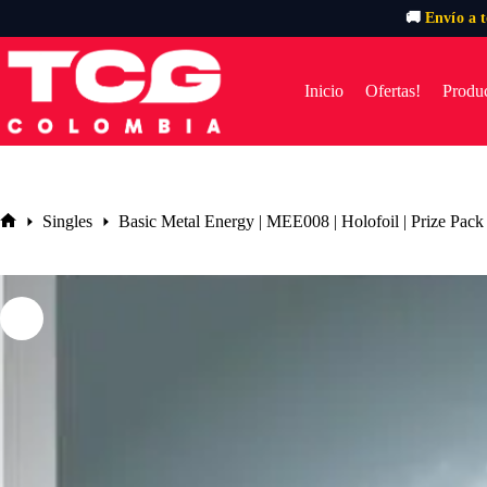
🚚
Envío a 
Saltar
al
contenido
Inicio
Ofertas!
Produc
Singles
Basic Metal Energy | MEE008 | Holofoil | Prize Pack
Inicio