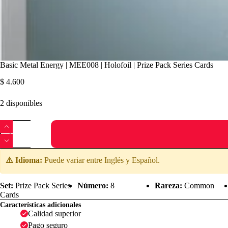
Basic Metal Energy | MEE008 | Holofoil | Prize Pack Series Cards
$
4.600
2 disponibles
Basic
Metal
Energy
|
MEE008
⚠️ Idioma:
Puede variar entre Inglés y Español.
|
Holofoil
|
Set:
Prize Pack Series
Número:
8
Rareza:
Common
Prize
Cards
Pack
Características adicionales
Series
Calidad superior
Cards
Pago seguro
cantidad