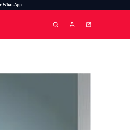
or WhatsApp
Carro
de
compra