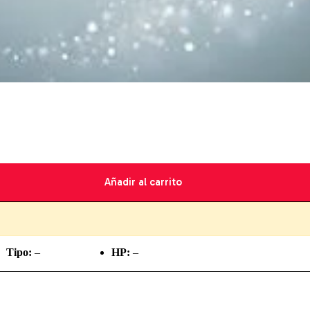
Añadir al carrito
Tipo:
–
HP:
–