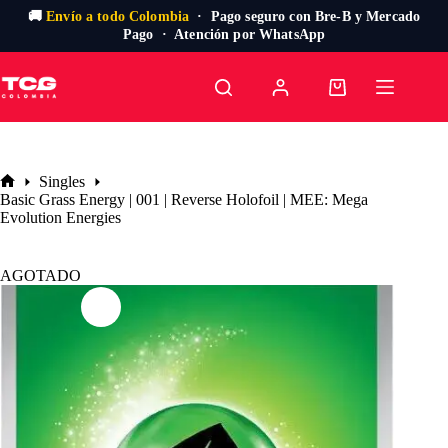
🚚
Envío a todo Colombia
· Pago seguro con Bre-B y Mercado
Pago · Atención por WhatsApp
Saltar
al
Carro
contenido
de
compra
Singles
Inicio
Basic Grass Energy | 001 | Reverse Holofoil | MEE: Mega
Evolution Energies
AGOTADO