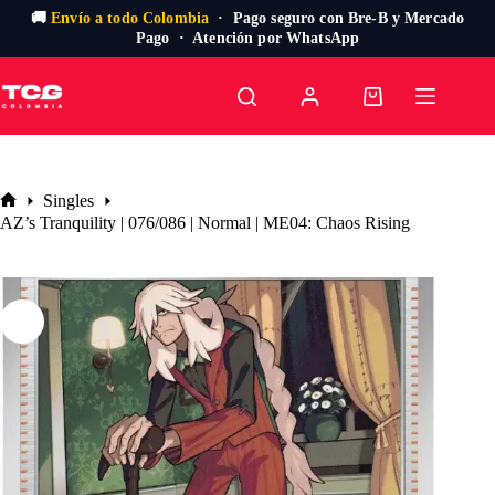
🚚
Envío a todo Colombia
· Pago seguro con Bre-B y Mercado
Pago · Atención por WhatsApp
Saltar
al
Carro
contenido
de
compra
Singles
Inicio
AZ’s Tranquility | 076/086 | Normal | ME04: Chaos Rising