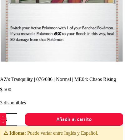
AZ’s Tranquility | 076/086 | Normal | ME04: Chaos Rising
$
500
3 disponibles
AZ's
Añadir al carrito
Tranquility
|
076/086
⚠️ Idioma:
Puede variar entre Inglés y Español.
|