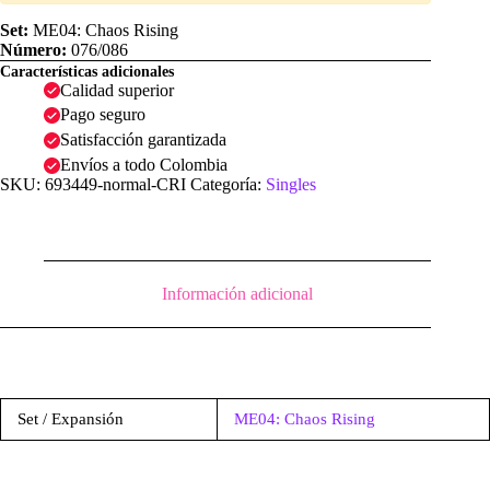
Normal
|
Set:
ME04: Chaos Rising
ME04:
Número:
076/086
Chaos
Características adicionales
Rising
Calidad superior
cantidad
Pago seguro
Satisfacción garantizada
Envíos a todo Colombia
SKU:
693449-normal-CRI
Categoría:
Singles
Información adicional
Set / Expansión
ME04: Chaos Rising