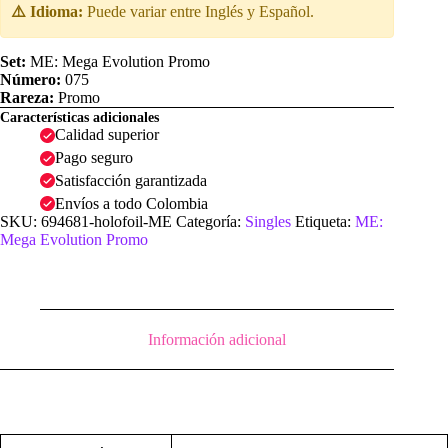
⚠️ Idioma:
Puede variar entre Inglés y Español.
Set:
ME: Mega Evolution Promo
Número:
075
Rareza:
Promo
Características adicionales
Calidad superior
Pago seguro
Satisfacción garantizada
Envíos a todo Colombia
SKU:
694681-holofoil-ME
Categoría:
Singles
Etiqueta:
ME:
Mega Evolution Promo
Información adicional