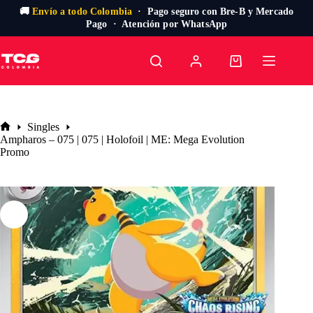
🚚
Envío a todo Colombia
· Pago seguro con Bre-B y Mercado
Pago · Atención por WhatsApp
Saltar
al
Carro
contenido
de
compra
Singles
Inicio
Ampharos – 075 | 075 | Holofoil | ME: Mega Evolution
Promo