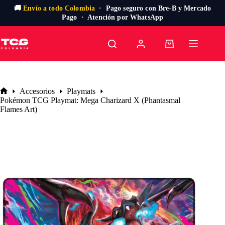
🚚
Envío a todo Colombia
· Pago seguro con Bre-B y Mercado
Pago · Atención por WhatsApp
Saltar
al
Carro
contenido
de
compra
Accesorios
Playmats
Inicio
Pokémon TCG Playmat: Mega Charizard X (Phantasmal
Flames Art)