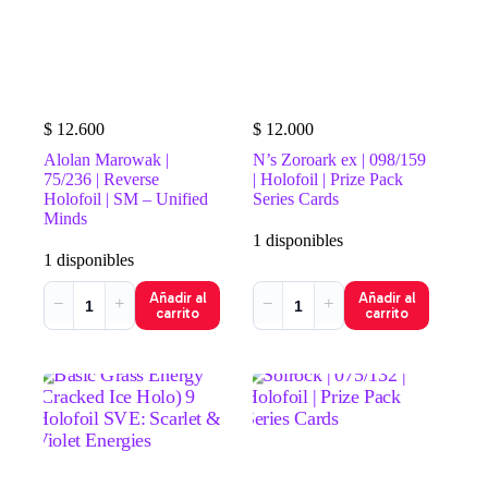
$
12.600
$
12.000
Alolan Marowak |
N’s Zoroark ex | 098/159
75/236 | Reverse
| Holofoil | Prize Pack
Holofoil | SM – Unified
Series Cards
Minds
1 disponibles
1 disponibles
Añadir al
Añadir al
−
+
−
+
carrito
carrito