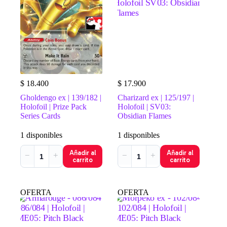
a
bajo
$
18.400
$
17.900
Gholdengo ex | 139/182 |
Charizard ex | 125/197 |
Holofoil | Prize Pack
Holofoil | SV03:
Series Cards
Obsidian Flames
1 disponibles
1 disponibles
Añadir al
Añadir al
−
+
−
+
carrito
carrito
OFERTA
OFERTA