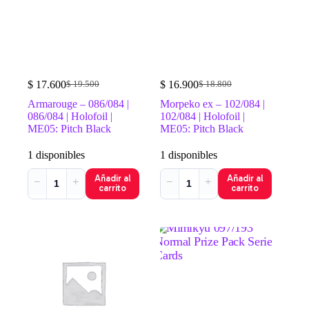
$
17.600
$
16.900
$
19.500
$
18.800
El
El
El
El
precio
precio
precio
precio
Armarouge – 086/084 |
Morpeko ex – 102/084 |
original
actual
original
actual
086/084 | Holofoil |
102/084 | Holofoil |
era:
es:
era:
es:
ME05: Pitch Black
ME05: Pitch Black
$ 19.500.
$ 17.600.
$ 18.800.
$ 16.900.
1 disponibles
1 disponibles
Añadir al
Añadir al
−
+
−
+
carrito
carrito