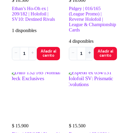
$
16.300
$
16.000
Ethan’s Ho-Oh ex |
Pidgey | 016/165
209/182 | Holofoil |
(League Promo) |
SV10: Destined Rivals
Reverse Holofoil |
League & Championship
Cards
1 disponibles
4 disponibles
Añadir al
Añadir al
−
+
−
+
carrito
carrito
$
15.900
$
15.500