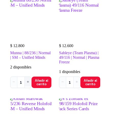
$
12.800
$
12.600
Munna | 88/236 | Normal
Sableye (Team Plasma) |
| SM – Unified Minds
49/116 | Normal | Plasma
Freeze
2 disponibles
1 disponibles
Añadir al
Añadir al
−
+
−
+
carrito
carrito