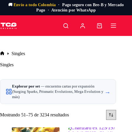
🚚
Envío a todo Colombia
· Pago seguro con Bre-B y Mercado
Pago · Atención por WhatsApp
Saltar
al
Carro
contenido
de
compra
Singles
Inicio
Singles
Explorar por set
— encuentra cartas por expansión
→
(Surging Sparks, Prismatic Evolutions, Mega Evolution y
más)
Ordenado
Mostrando 51–75 de 3234 resultados
por
precio:
alto