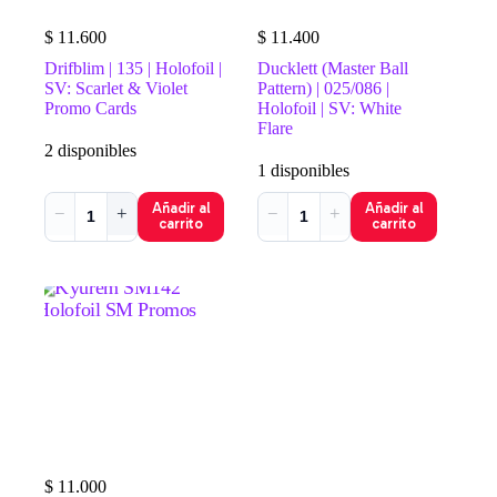
$
11.600
$
11.400
Drifblim | 135 | Holofoil |
Ducklett (Master Ball
SV: Scarlet & Violet
Pattern) | 025/086 |
Promo Cards
Holofoil | SV: White
Flare
2 disponibles
1 disponibles
Añadir al
Añadir al
−
+
−
+
carrito
carrito
$
11.000