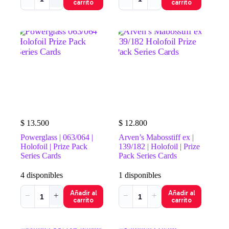
carrito
carrito
$
13.500
$
12.800
Powerglass | 063/064 |
Arven’s Mabosstiff ex |
Holofoil | Prize Pack
139/182 | Holofoil | Prize
Series Cards
Pack Series Cards
4 disponibles
1 disponibles
Añadir al
Añadir al
−
+
−
+
carrito
carrito