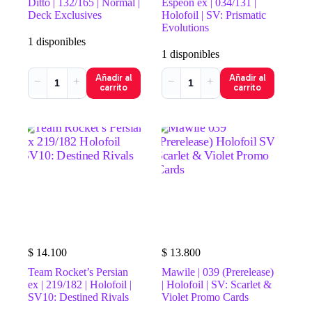
Ditto | 132/165 | Normal |
Espeon ex | 034/131 |
Deck Exclusives
Holofoil | SV: Prismatic
Evolutions
1 disponibles
1 disponibles
Añadir al
Añadir al
−
+
−
+
carrito
carrito
$
14.100
$
13.800
Team Rocket’s Persian
Mawile | 039 (Prerelease)
ex | 219/182 | Holofoil |
| Holofoil | SV: Scarlet &
SV10: Destined Rivals
Violet Promo Cards